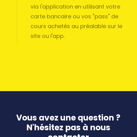
via l'application en utilisant votre
carte bancaire ou vos "pass" de
cours achetés au préalable sur le
site ou l'app.
Vous
avez
une
question
?
N'hésitez
pas
à
nous