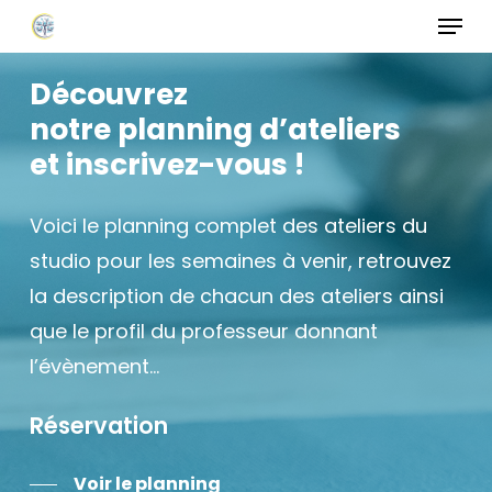
Menu
Skip
to
Close
main
Découvrez
Menu
content
notre planning d’ateliers
et inscrivez-vous !
Voici le planning complet des ateliers du
studio pour les semaines à venir, retrouvez
la description de chacun des ateliers ainsi
que le profil du professeur donnant
l’évènement…
Réservation
Voir le planning