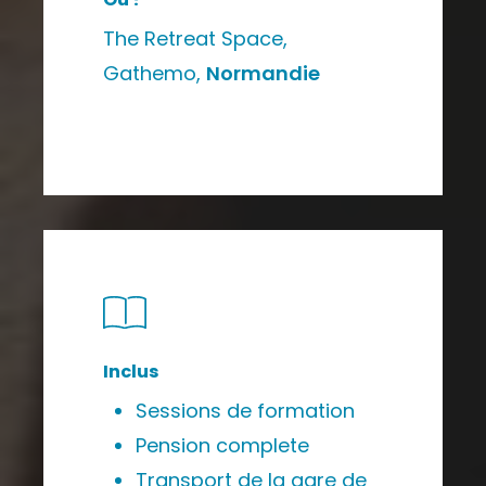
The Retreat Space,
Gathemo,
Normandie
Inclus
Sessions de formation
Pension complete
Transport de la gare de