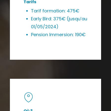
Tarifs
Tarif formation: 475€
Early Bird: 375€ (jusqu’au
01/05/2024)
Pension Immersion: 190€
Où ?